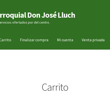
arroquial Don José Lluch
servicios ofertados por del centro.
Carrito
Finalizar compra
Mi cuenta
Venta privada
Carrito