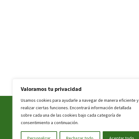
Valoramos tu privacidad
Usamos cookies para ayudarle a navegar de manera eficiente y
realizar ciertas funciones. Encontrará información detallada
sobre cada una de las cookies bajo cada categoría de
© Servicios del Col·legi Parroquial Don José 
consentimiento a continuación.
Política de Privacidad
Construido con Woo
Personalizar
Rechazar todo
Aceptar todo