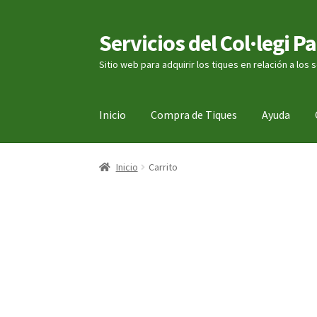
Servicios del Col·legi P
Ir
Ir
a
al
Sitio web para adquirir los tiques en relación a los 
la
contenido
navegación
Inicio
Compra de Tiques
Ayuda
Inicio
Carrito